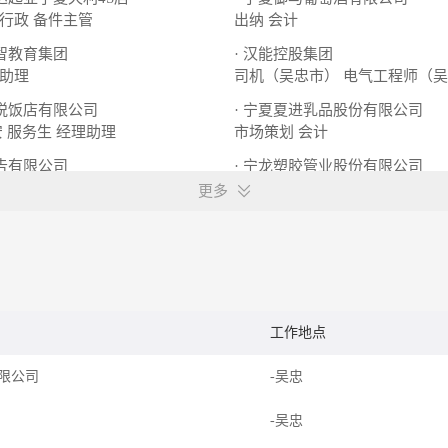
行政
备件主管
出纳
会计
睿智教育集团
· 汉能控股集团
助理
司机（吴忠市）
电气工程师（吴
盛悦饭店有限公司
· 宁夏夏进乳品股份有限公司
安 服务生
经理助理
市场策划
会计
广告有限公司
· 宁龙塑胶管业股份有限公司
财务经理
综合部经理
更多
工作地点
限公司
-吴忠
-吴忠