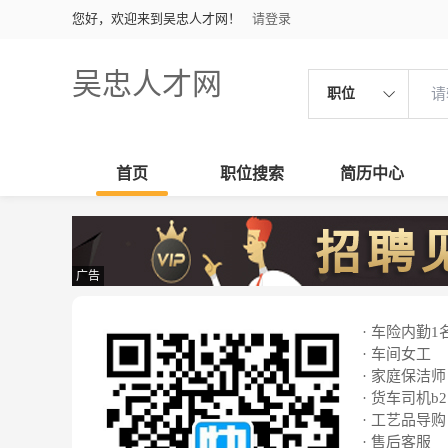
您好，欢迎来到吴忠人才网！
请登录
吴忠人才网
职位
首页
职位搜索
简历中心
广告
· 车险内勤1
· 车间女工
· 家庭保洁师
· 货车司机b2
· 工艺品导购
· 售后客服