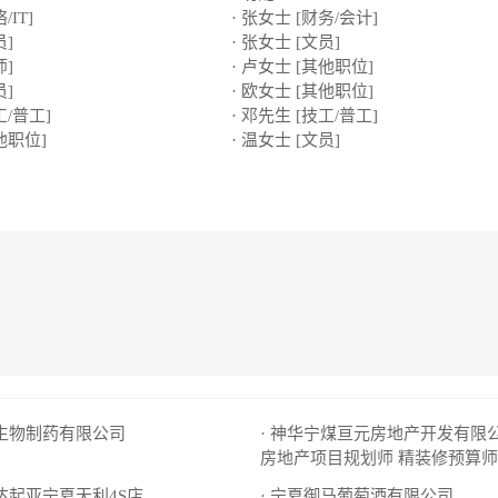
/IT]
· 张女士 [财务/会计]
员]
· 张女士 [文员]
师]
· 卢女士 [其他职位]
员]
· 欧女士 [其他职位]
工/普工]
· 邓先生 [技工/普工]
他职位]
· 温女士 [文员]
洋生物制药有限公司
· 神华宁煤亘元房地产开发有限
房地产项目规划师
精装修预算师
悦达起亚宁夏天利4S店
· 宁夏御马葡萄酒有限公司