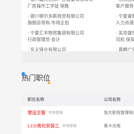
厂房操作工学徒
销售
客户服务
· 银川鄂尔多斯商贸有限公司
· 宁夏
旗舰店导购
市场企划
人力资源
· 宁夏汇丰物贸集团有限公司
· 吴忠
行政管理员
会计
司机 保
· 东义镁业有限公司
· 嘉麒
硅铁炉冶炼工
统计员
销售经理
热门职位
职位名称
公司名称
营运主管
恒大影院管理有
市场营销
LED亮化安装工
美卡光电
市场营销