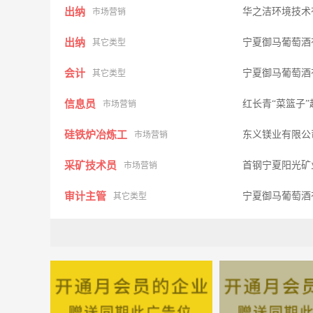
出纳
华之洁环境技术
市场营销
出纳
宁夏御马葡萄酒
其它类型
会计
宁夏御马葡萄酒
其它类型
信息员
红长青“菜篮子
市场营销
硅铁炉冶炼工
东义镁业有限
市场营销
采矿技术员
首钢宁夏阳光矿
市场营销
审计主管
宁夏御马葡萄酒
其它类型
行政管理员
宁夏汇丰物贸集
市场营销
客户服务行政
东风悦达起亚宁
其它类型
司机（吴忠市）
汉能控股集团
市场营销