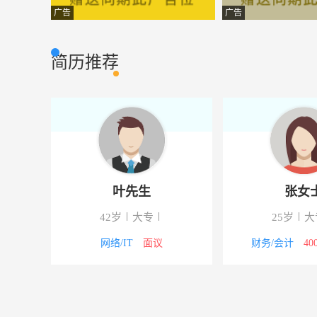
市场策划
宁夏夏进乳品股
市场营销
广告
广告
质监员
太平洋生物制药
市场营销
简历推荐
旗舰店导购
银川鄂尔多斯商
其它类型
销售主管
蒙牛销售服务
市场营销
会计
晟丰元化工有
市场营销
司机
盛悦饭店有限
市场营销
叶先生
张女
平面设计
国军清真食品有
市场营销
42岁
大专
25岁
大
企划经理
天生源清真食品
市场营销
00元
网络/IT
面议
财务/会计
40