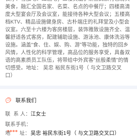
美食，融汇全国名家、名菜、名点的中餐厅；四楼高清
度大型宴会厅及会议室，能接待各种大型会议；五楼高
档KTV、精品设施健身房、古朴端庄的礼拜堂及小型会
议室。六至十六楼为客房楼层，装饰雅致设施齐全、温
馨舒适各式客房，配建辅助设施、游泳池、康体洗浴等
设施。涵盖“食、住、娱、购、游”等功能，独特的回乡
风情，人性化的科学管理，高品位的服务享受，具备双
语的高素质员工队伍，将带给中外宾客“丝般柔情”的情
切感受。地址： 吴忠 裕民东街1号（ 与文卫路交叉
口）
联系我们
联 系 人：
江女士
联系手机：
****
地 址：
吴忠 裕民东街1号（ 与文卫路交叉口）