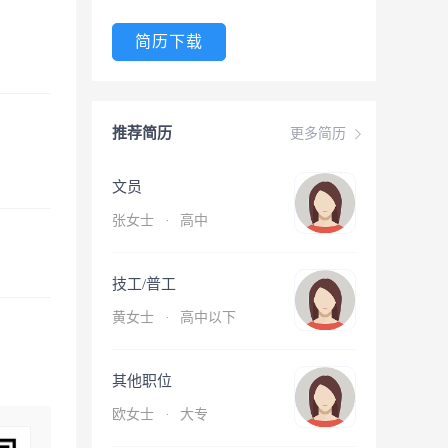
简历下载
推荐简历
更多简历
文员
张女士
·
高中
技工/普工
黄女士
·
高中以下
其他职位
欧女士
·
大专