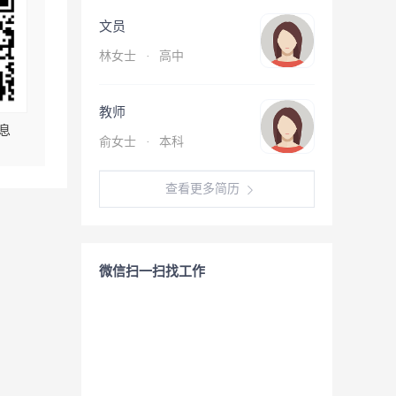
文员
林女士
·
高中
教师
息
俞女士
·
本科
查看更多简历
微信扫一扫找工作